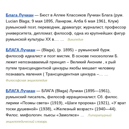
Блага Лучиан
— Бюст в Аллее Классиков Лучиан Блага (рум.
Lucian Blaga; 9 мая 1895, Ланкрэм, Алба 6 мая 1961, Клуж)
румынский поэт, переводчик, драматург, журналист, профессор
университета, дипломат, философ, одна из крупнейших фигур
румынской культуры ХХ в.… …
Википедия
БЛАГА Лучиан
— (Blaga), (p. 1895) – румынский бурж.
философ идеалист и поэт мистик. В основе гносеологии Б.
лежит непознаваемый принцип – Великий Аноним , к рый
путем трансцендентной цензуры якобы мешает человеку
познавать явления ( Трансцендентная цензура –… …
Философская энциклопедия
БЛАГА Лучиан
— БЛАГА (Blaga) Лучиан (1895—1961),
румынский писатель, философ иррационалист. Сб. филос.
лирики «Поэмы света» (1919), «Шаги пророка» (1921), «У врат
тоски душевной» (1938), «Железный возраст» (1940—44).
Филос. мифологич. пьесы «Замолксе» …
Литературный
энциклопедический словарь