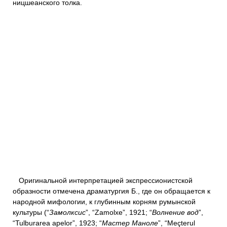
ницшеанского толка.
Оригинальной интерпретацией экспрессионистской
образности отмечена драматургия Б., где он обращается к
народной мифологии, к глубинным корням румынской
культуры (“
Замолксис
”, “Zamolxe”, 1921; “
Волнение вод
”,
“Tulburarea apelor”, 1923; “
Мастер Маноле
”, “Meçterul