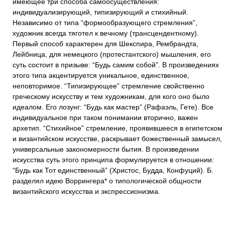
имеющее три способа самоосуществления:
индивидуализирующий, типизирующий и стихийный.
Независимо от типа “формообразующего стремления”,
художник всегда тяготел к вечному (трансцендентному).
Первый способ характерен для Шекспира, Рембрандта,
Лейбница, для немецкого (протестантского) мышления, его
суть состоит в призыве: “Будь самим собой”. В произведениях
этого типа акцентируется уникальное, единственное,
неповторимое. “Типизирующее” стремление свойственно
греческому искусству и тем художникам, для кого оно было
идеалом. Его лозунг: “Будь как мастер” (Рафаэль, Гете). Все
индивидуальное при таком понимании вторично, важен
архетип. “Стихийное” стремление, проявившееся в египетском
и византийском искусстве, раскрывает божественный замысел,
универсальные закономерности бытия. В произведении
искусства суть этого принципа формулируется в отношении:
“Будь как Тот единственный” (Христос, Будда, Конфуций). Б.
разделял идею Воррингера* о типологической общности
византийского искусства и экспрессионизма.