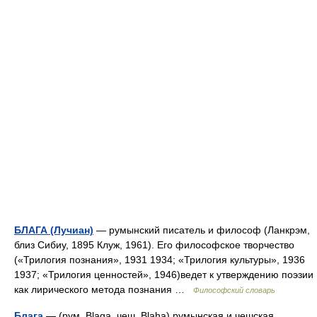
БЛАГА (Лучиан)
— румынский писатель и философ (Ланкрэм,
близ Сибиу, 1895 Клуж, 1961). Его философское творчество
(«Трилогия познания», 1931 1934; «Трилогия культуры», 1936
1937; «Трилогия ценностей», 1946)ведет к утверждению поэзии
как лирического метода познания …
Философский словарь
Блага
— (рум. Blaga, чеш. Blaha) румынская и чешская