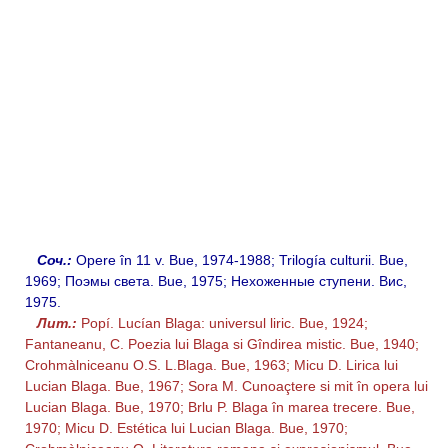
Соч.:
Opere în 11 v. Bue, 1974-1988; Trilogía culturii. Bue,
1969; Поэмы света. Bue, 1975; Heхоженные ступени. Вис,
1975.
Лит.:
Popí. Lucían Blaga: universul liric. Bue, 1924;
Fantaneanu, С. Poezia lui Blaga si Gîndirea mistic. Bue, 1940;
Crohmàlniceanu O.S. L.Blaga. Bue, 1963; Micu D. Lirica lui
Lucian Blaga. Bue, 1967; Sora M. Cunoaçtere si mit în opera lui
Lucian Blaga. Bue, 1970; Brlu P. Blaga în marea trecere. Bue,
1970; Micu D. Estética lui Lucian Blaga. Bue, 1970;