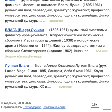
фамилия. Известные носители: Блага, Лучиан (1895 1961)
румынский поэт, переводчик, драматург, журналист, профессор
университета, дипломат, философ, одна из крупнейших фигур
румынской культуры… …
Википедия
БЛАГА (Blaga) Лучиан
— (1895 1961) румынский писатель и
философ иррационалист. Экспрессионистские поэтические
сборники ( У врат тоски душевной , 1938) и исторические
драмы ( Ноев ковчег , 1944). Жизнеутверждающие мотивы в
сборнике Стихотворения (издание 1962). Книги по …
Большой
Энциклопедический словарь
Лучиан Блага
— Бюст в Аллее Классиков Лучиан Блага (рум.
Lucian Blaga; 9 мая 1895, Ланкрэм, Алба 6 мая 1961, Клуж)
румынский поэт, переводчик, драматург, журналист, профессор
университета, дипломат, философ, одна из крупнейших фигур
румынской культуры ХХ в.… …
Википедия
© Академик, 2000-2026
18+
Обратная связь:
Техподдержка
,
Реклама на сайте