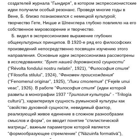
создателей журнала “Гындиря”, в котором экспрессионистские
идеи получили особый резонанс. Проведя многие годы в
Вене, Б. близко познакомился с немецкой культурой;
творчество Гете, Ницше и Шпенглера глубоко повлияло на его
собственное мировоззрение и творчество.
Б. видел в экспрессионизме выражение глубоких
общекультурных принципов. В 1920-е ряд его философских
произведений непосредственно посвящен изучению этого
направления. Основные идеи экспрессионизма рассмотрены
в исследованиях: “
Бунт нашей дороманской сущности
”
(“Révolta fondului nostru nelatin”, 1921), “
Философия стиля
”
(“Filosofía stilului”, 1924), “
Феномен происхождения
”
(“Fenomenul originar”, 1925), “
Лики столетия
” (“Fejele unui
veac”, 1926). В работе “
Философия стиля
” (идеи которой
развиты в монографии 1937 “
Трилогия культуры
” - “Trilogía
culturü”), характеризуя сущность румынской культуры как
“свойство духовной сущности, невидимый фактор,
реализующий живое единение в сложном разнообразии
смыслов и форм”, он вводит понятие “стилистической
матрицы”, важным параметром которой является
“формообразующее стремление” (“Näzuinfa formativä”),