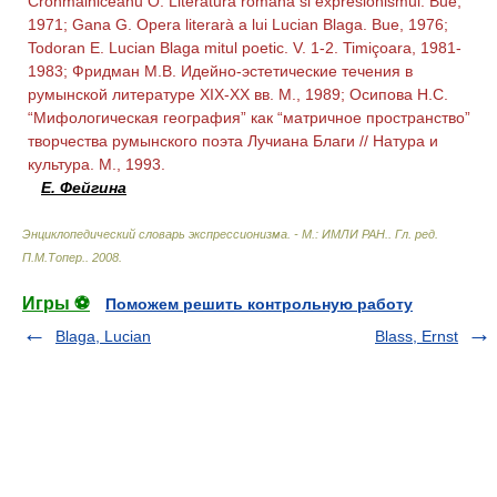
Crohmàlniceanu O. Literatura romana si expresionismul. Bue,
1971; Gana G. Opera literarà a lui Lucian Blaga. Bue, 1976;
Todoran E. Lucian Blaga mitul poetic. V. 1-2. Timiçoara, 1981-
1983; Фридман M.B. Идейно-эстетические течения в
румынской литературе XIX-XX вв. М., 1989; Осипова Н.С.
“Мифологическая география” как “матричное пространство”
творчества румынского поэта Лучиана Благи // Натура и
культура. М., 1993.
Е. Фейгина
Энциклопедический словарь экспрессионизма. - М.: ИМЛИ РАН.
.
Гл. ред.
П.М.Топер.
.
2008
.
Игры ⚽
Поможем решить контрольную работу
Blaga, Lucian
Blass, Ernst