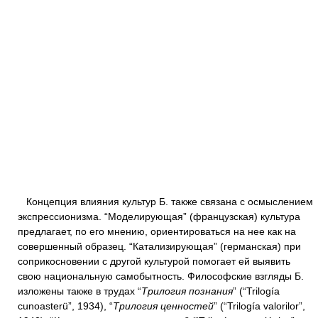
Концепция влияния культур Б. также связана с осмыслением
экспрессионизма. “Моделирующая” (французская) культура
предлагает, по его мнению, ориентироваться на нее как на
совершенный образец. “Катализирующая” (германская) при
соприкосновении с другой культурой помогает ей выявить
свою национальную самобытность. Философские взгляды Б.
изложены также в трудах “
Трилогия познания
” (“Trilogía
cunoasterü”, 1934), “
Трилогия ценностей
” (“Trilogía valorilor”,