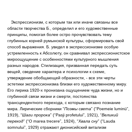
Экспрессионизм, с которым так или иначе связаны все
области творчества Б., определил и его художественные
принципы, помогая более остро прочувствовать тему
глубинных корней румынской культуры, сформировать свой
способ выражения. Б. увидел в экспрессионизме особую
устремленность к Абсолюту, он сравнивал экспрессионистское
мироощущение с особенностями культурного мышления
разных народов. Стилизация, призванная передать суть
вещей, сведение характера и психологии к схеме,
утверждение обобщающей образности, - все эти черты
эстетики экспрессионизма близки его художественному миру.
Его лирика 1920-х пронизана ощущением чуда жизни, но и
глубинной связи жизни и смерти, постоянства
трансцендентного перехода, с которым связано познание
мира. Лирические сборники “
Поэмы света
” (“Poemeie luminü”,
1919), “
Шаги пророка
” (“Pasji profetului”, 1921), “
Великий
переход
” (“О marea trecere”, 1924), “
Хвала сну
” (“Lauda
somnului”, 1929) отражают дионисийский витализм