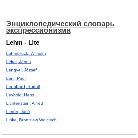
Энциклопедический словарь
экспрессионизма
Lehm - Lite
Lehmbruck, Wilhelm
Lékai, János
Lengyel, József
Leni, Paul
Leonhard, Rudolf
Leybold, Hans
Lichtenstein, Alfred
Limón, José
Linke, Bronislaw Wojciech