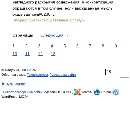
наглядного раскрытия содержания. К конкретизации
обращаются в том случае, если высказанная мысль
оказывается&#8230; …
Профессиональное образование. Словарь
Страницы
Следующая
→
1
2
3
4
5
6
7
8
9
10
11
12
13
© Академик, 2000-2026
18+
Обратная связь:
Техподдержка
,
Реклама на сайте
👣 Путешествия
Экспорт словарей на сайты
, сделанные на PHP,
Joomla,
Drupal,
WordPress, MODx.