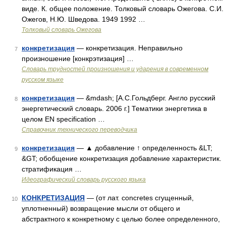
виде. К. общее положение. Толковый словарь Ожегова. С.И.
Ожегов, Н.Ю. Шведова. 1949 1992 …
Толковый словарь Ожегова
конкретизация
— конкретизация. Неправильно
7
произношение [конкрэтизация] …
Словарь трудностей произношения и ударения в современном
русском языке
конкретизация
— &mdash; [А.С.Гольдберг. Англо русский
8
энергетический словарь. 2006 г.] Тематики энергетика в
целом EN specification …
Справочник технического переводчика
конкретизация
— ▲ добавление ↑ определенность &LT;
9
&GT; обобщение конкретизация добавление характеристик.
стратификация …
Идеографический словарь русского языка
КОНКРЕТИЗАЦИЯ
— (от лат. concretes сгущенный,
10
уплотненный) возвращение мысли от общего и
абстрактного к конкретному с целью более определенного,