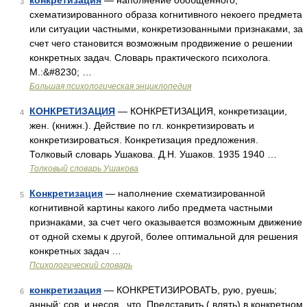
конкретизация
— наполнение обобщенного,
3
схематизированного образа когнитивного некоего предмета
или ситуации частными, конкретизованными признаками, за
счет чего становится возможным продвижение о решении
конкретных задач. Словарь практического психолога.
М.:&#8230; …
Большая психологическая энциклопедия
КОНКРЕТИЗАЦИЯ
— КОНКРЕТИЗАЦИЯ, конкретизации,
4
жен. (книжн.). Действие по гл. конкретизировать и
конкретизироваться. Конкретизация предложения.
Толковый словарь Ушакова. Д.Н. Ушаков. 1935 1940 …
Толковый словарь Ушакова
Конкретизация
— наполнение схематизированной
5
когнитивной картины какого либо предмета частными
признаками, за счет чего оказывается возможным движение
от одной схемы к другой, более оптимальной для решения
конкретных задач …
Психологический словарь
конкретизация
— КОНКРЕТИЗИРОВАТЬ, рую, руешь;
6
анный; сов. и несов., что. Представить ( влять) в конкретном