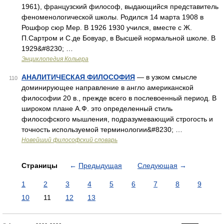
1961), французский философ, выдающийся представитель
феноменологической школы. Родился 14 марта 1908 в
Рошфор сюр Мер. В 1926 1930 учился, вместе с Ж.
П.Сартром и С.де Бовуар, в Высшей нормальной школе. В
1929&#8230; …
Энциклопедия Кольера
АНАЛИТИЧЕСКАЯ ФИЛОСОФИЯ
— в узком смысле
110
доминирующее направление в англо американской
философии 20 в., прежде всего в послевоенный период. В
широком плане А.Ф. это определенный стиль
философского мышления, подразумевающий строгость и
точность используемой терминологии&#8230; …
Новейший философский словарь
Страницы
←
Предыдущая
Следующая
→
1
2
3
4
5
6
7
8
9
10
11
12
13