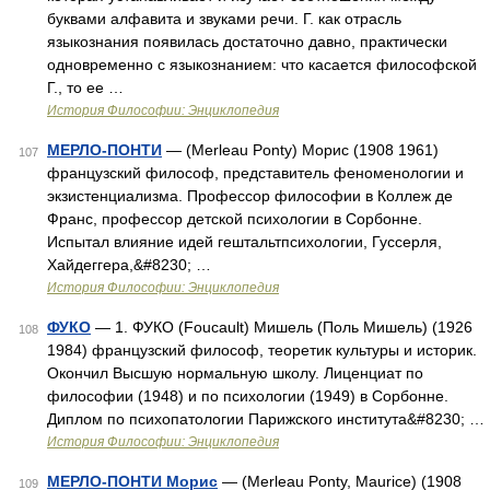
буквами алфавита и звуками речи. Г. как отрасль
языкознания появилась достаточно давно, практически
одновременно с языкознанием: что касается философской
Г., то ее …
История Философии: Энциклопедия
МЕРЛО-ПОНТИ
— (Merleau Ponty) Морис (1908 1961)
107
французский философ, представитель феноменологии и
экзистенциализма. Профессор философии в Коллеж де
Франс, профессор детской психологии в Сорбонне.
Испытал влияние идей гештальтпсихологии, Гуссерля,
Хайдеггера,&#8230; …
История Философии: Энциклопедия
ФУКО
— 1. ФУКО (Foucault) Мишель (Поль Мишель) (1926
108
1984) французский философ, теоретик культуры и историк.
Окончил Высшую нормальную школу. Лиценциат по
философии (1948) и по психологии (1949) в Сорбонне.
Диплом по психопатологии Парижского института&#8230; …
История Философии: Энциклопедия
МЕРЛО-ПОНТИ Морис
— (Merleau Ponty, Maurice) (1908
109