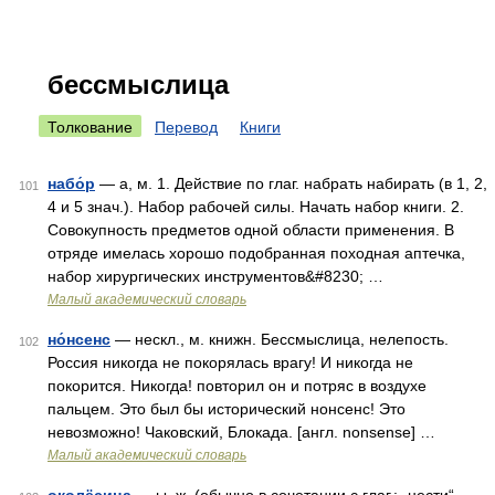
бессмыслица
Толкование
Перевод
Книги
набо́р
— а, м. 1. Действие по глаг. набрать набирать (в 1, 2,
101
4 и 5 знач.). Набор рабочей силы. Начать набор книги. 2.
Совокупность предметов одной области применения. В
отряде имелась хорошо подобранная походная аптечка,
набор хирургических инструментов&#8230; …
Малый академический словарь
но́нсенс
— нескл., м. книжн. Бессмыслица, нелепость.
102
Россия никогда не покорялась врагу! И никогда не
покорится. Никогда! повторил он и потряс в воздухе
пальцем. Это был бы исторический нонсенс! Это
невозможно! Чаковский, Блокада. [англ. nonsense] …
Малый академический словарь