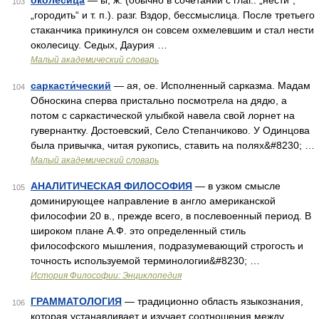
околёсица
— ы, ж. (обычно в сочетании с глаг.: „нести“,
103
„городить“ и т. п.). разг. Вздор, бессмыслица. После третьего
стаканчика прикинулся он совсем охмелевшим и стал нести
околесицу. Седых, Даурия …
Малый академический словарь
саркасти́ческий
— ая, ое. Исполненный сарказма. Мадам
104
Обноскина сперва пристально посмотрела на дядю, а
потом с саркастической улыбкой навела свой лорнет на
гувернантку. Достоевский, Село Степанчиково. У Одинцова
была привычка, читая рукопись, ставить на полях&#8230; …
Малый академический словарь
АНАЛИТИЧЕСКАЯ ФИЛОСОФИЯ
— в узком смысле
105
доминирующее направление в англо американской
философии 20 в., прежде всего, в послевоенный период. В
широком плане А.Ф. это определенный стиль
философского мышления, подразумевающий строгость и
точность используемой терминологии&#8230; …
История Философии: Энциклопедия
ГРАММАТОЛОГИЯ
— традиционно область языкознания,
106
которая устанавливает и изучает соотношения между