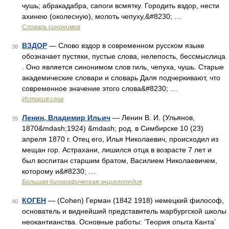
чушь; абракадабра, сапоги всмятку. Городить вздор, нести
ахинею (околесную), молоть чепуху,&#8230; …
Словарь синонимов
ВЗДОР
— Слово вздор в современном русском языке
38
обозначает пустяки, пустые слова, нелепость, бессмыслица
. Оно является синонимом слов гиль, чепуха, чушь. Старые
академические словари и словарь Даля подчеркивают, что
современное значение этого слова&#8230; …
История слов
Ленин, Владимир Ильич
— Ленин В. И. (Ульянов,
39
1870&mdash;1924) &mdash; род. в Симбирске 10 (23)
апреля 1870 г. Отец его, Илья Николаевич, происходил из
мещан гор. Астрахани, лишился отца в возрасте 7 лет и
был воспитан старшим братом, Василием Николаевичем,
которому и&#8230; …
Большая биографическая энциклопедия
КОГЕН
— (Cohen) Герман (1842 1918) немецкий философ,
40
основатель и виднейший представитель марбургской школы
неокантианства. Основные работы: ‘Теория опыта Канта’