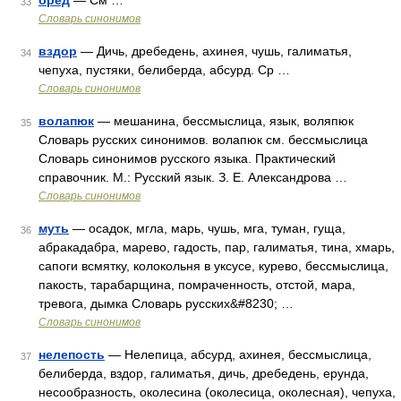
бред
— См …
33
Словарь синонимов
вздор
— Дичь, дребедень, ахинея, чушь, галиматья,
34
чепуха, пустяки, белиберда, абсурд. Ср …
Словарь синонимов
волапюк
— мешанина, бессмыслица, язык, воляпюк
35
Словарь русских синонимов. волапюк см. бессмыслица
Словарь синонимов русского языка. Практический
справочник. М.: Русский язык. З. Е. Александрова …
Словарь синонимов
муть
— осадок, мгла, марь, чушь, мга, туман, гуща,
36
абракадабра, марево, гадость, пар, галиматья, тина, хмарь,
сапоги всмятку, колокольня в уксусе, курево, бессмыслица,
пакость, тарабарщина, помраченность, отстой, мара,
тревога, дымка Словарь русских&#8230; …
Словарь синонимов
нелепость
— Нелепица, абсурд, ахинея, бессмыслица,
37
белиберда, вздор, галиматья, дичь, дребедень, ерунда,
несообразность, околесина (околесица, околесная), чепуха,