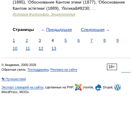
(1885), ‘Обоснование Кантом этики’ (1877), ‘Обоснование
Кантом эстетики’ (1889), ‘Логика&#8230; …
История Философии: Энциклопедия
Страницы
←
Предыдущая
Следующая
→
1
2
3
4
5
6
7
8
9
10
11
12
13
© Академик, 2000-2026
18+
Обратная связь:
Техподдержка
,
Реклама на сайте
👣 Путешествия
Экспорт словарей на сайты
, сделанные на PHP,
Joomla,
Drupal,
WordPress, MODx.