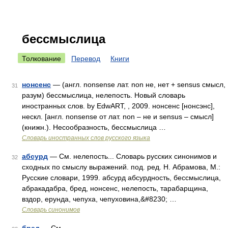
бессмыслица
Толкование
Перевод
Книги
нонсенс
— (англ. nonsense лат. non не, нет + sensus смысл,
31
разум) бессмыслица, нелепость. Новый словарь
иностранных слов. by EdwART, , 2009. нонсенс [нонсэнс],
нескл. [англ. nonsense от лат. non – не и sensus – смысл]
(книжн.). Несообразность, бессмыслица …
Словарь иностранных слов русского языка
абсурд
— См. нелепость... Словарь русских синонимов и
32
сходных по смыслу выражений. под. ред. Н. Абрамова, М.:
Русские словари, 1999. абсурд абсурдность, бессмыслица,
абракадабра, бред, нонсенс, нелепость, тарабарщина,
вздор, ерунда, чепуха, чепуховина,&#8230; …
Словарь синонимов