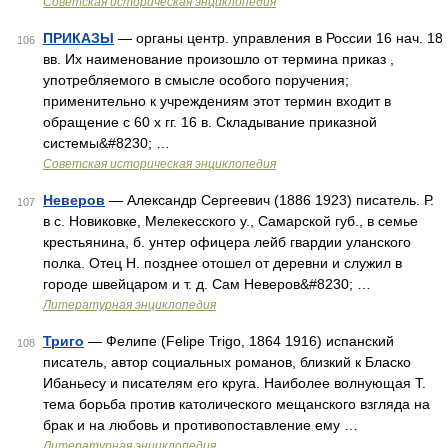
Советская историческая энциклопедия
ПРИКАЗЫ
— органы центр. управления в России 16 нач. 18
106
вв. Их наименование произошло от термина приказ ,
употребляемого в смысле особого поручения;
применительно к учреждениям этот термин входит в
обращение с 60 х гг. 16 в. Складывание приказной
системы&#8230; …
Советская историческая энциклопедия
Неверов
— Александр Сергеевич (1886 1923) писатель. Р.
107
в с. Новиковке, Мелекесского у., Самарской губ., в семье
крестьянина, б. унтер офицера лейб гвардии уланского
полка. Отец Н. позднее отошел от деревни и служил в
городе швейцаром и т. д. Сам Неверов&#8230; …
Литературная энциклопедия
Триго
— Фелипе (Felipe Trigo, 1864 1916) испанский
108
писатель, автор социальных романов, близкий к Бласко
Ибаньесу и писателям его круга. Наиболее волнующая Т.
тема борьба против католического мещанского взгляда на
брак и на любовь и противопоставление ему …
Литературная энциклопедия