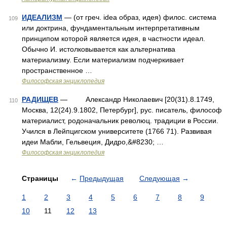
ИДЕАЛИЗМ
— (от греч. idea образ, идея) филос. система
109
или доктрина, фундаментальным интерпретативным
принципом которой является идея, в частности идеал.
Обычно И. истолковывается как альтернатива
материализму. Если материализм подчеркивает
пространственное …
Философская энциклопедия
РАДИЩЕВ
— Александр Николаевич [20(31).8.1749,
110
Москва, 12(24).9.1802, Петербург], рус. писатель, философ
материалист, родоначальник революц. традиции в России.
Учился в Лейпцигском университете (1766 71). Развивая
идеи Мабли, Гельвеция, Дидро,&#8230; …
Философская энциклопедия
Страницы
←
Предыдущая
Следующая
→
1
2
3
4
5
6
7
8
9
10
11
12
13