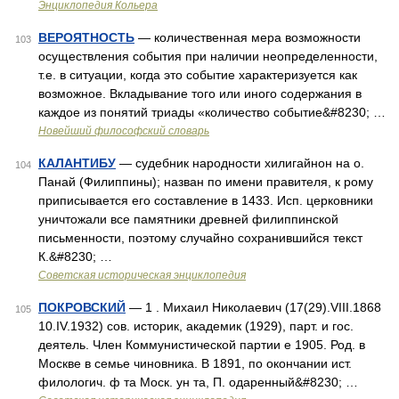
Энциклопедия Кольера
ВЕРОЯТНОСТЬ
— количественная мера возможности
103
осуществления события при наличии неопределенности,
т.е. в ситуации, когда это событие характеризуется как
возможное. Вкладывание того или иного содержания в
каждое из понятий триады «количество событие&#8230; …
Новейший философский словарь
КАЛАНТИБУ
— судебник народности хилигайнон на о.
104
Панай (Филиппины); назван по имени правителя, к рому
приписывается его составление в 1433. Исп. церковники
уничтожали все памятники древней филиппинской
письменности, поэтому случайно сохранившийся текст
К.&#8230; …
Советская историческая энциклопедия
ПОКРОВСКИЙ
— 1 . Михаил Николаевич (17(29).VIII.1868
105
10.IV.1932) сов. историк, академик (1929), парт. и гос.
деятель. Член Коммунистической партии е 1905. Род. в
Москве в семье чиновника. В 1891, по окончании ист.
филологич. ф та Моск. ун та, П. одаренный&#8230; …