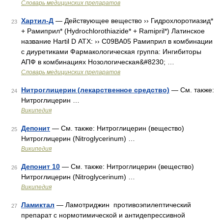
Словарь медицинских препаратов
Хартил-Д
— Действующее вещество ›› Гидрохлоротиазид*
23
+ Рамиприл* (Hydrochlorothiazide* + Ramipril*) Латинское
название Hartil D АТХ: ›› C09BA05 Рамиприл в комбинации
с диуретиками Фармакологическая группа: Ингибиторы
АПФ в комбинациях Нозологическая&#8230; …
Словарь медицинских препаратов
Нитроглицерин (лекарственное средство)
— См. также:
24
Нитроглицерин …
Википедия
Депонит
— См. также: Нитроглицерин (вещество)
25
Нитроглицерин (Nitroglycerinum) …
Википедия
Депонит 10
— См. также: Нитроглицерин (вещество)
26
Нитроглицерин (Nitroglycerinum) …
Википедия
Ламиктал
— Ламотриджин противоэпилептический
27
препарат с нормотимической и антидепрессивной