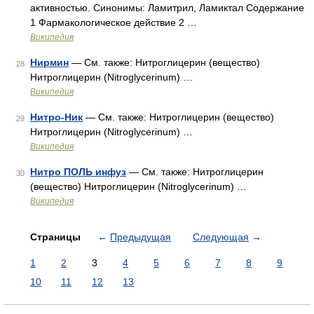
активностью. Синонимы: Ламитрил, Ламиктал Содержание
1 Фармакологическое действие 2 …
Википедия
Нирмин
— См. также: Нитроглицерин (вещество)
28
Нитроглицерин (Nitroglycerinum) …
Википедия
Нитро-Ник
— См. также: Нитроглицерин (вещество)
29
Нитроглицерин (Nitroglycerinum) …
Википедия
Нитро ПОЛЬ инфуз
— См. также: Нитроглицерин
30
(вещество) Нитроглицерин (Nitroglycerinum) …
Википедия
Страницы
←
Предыдущая
Следующая
→
1
2
3
4
5
6
7
8
9
10
11
12
13