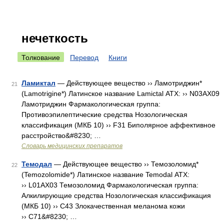
нечеткость
Толкование
Перевод
Книги
Ламиктал
— Действующее вещество ›› Ламотриджин*
21
(Lamotrigine*) Латинское название Lamictal АТХ: ›› N03AX09
Ламотриджин Фармакологическая группа:
Противоэпилептические средства Нозологическая
классификация (МКБ 10) ›› F31 Биполярное аффективное
расстройство&#8230; …
Словарь медицинских препаратов
Темодал
— Действующее вещество ›› Темозоломид*
22
(Temozolomide*) Латинское название Temodal АТХ:
›› L01AX03 Темозоломид Фармакологическая группа:
Алкилирующие средства Нозологическая классификация
(МКБ 10) ›› C43 Злокачественная меланома кожи
›› C71&#8230; …