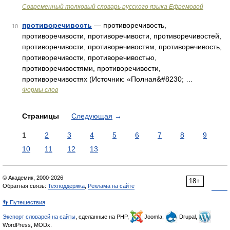
Современный толковый словарь русского языка Ефремовой
противоречивость
— противоречивость,
10
противоречивости, противоречивости, противоречивостей,
противоречивости, противоречивостям, противоречивость,
противоречивости, противоречивостью,
противоречивостями, противоречивости,
противоречивостях (Источник: «Полная&#8230; …
Формы слов
Страницы
Следующая
→
1
2
3
4
5
6
7
8
9
10
11
12
13
© Академик, 2000-2026
18+
Обратная связь:
Техподдержка
,
Реклама на сайте
👣 Путешествия
Экспорт словарей на сайты
, сделанные на PHP,
Joomla,
Drupal,
WordPress, MODx.