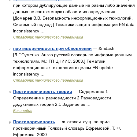
при котором дублирующие данные не равны либо значения
данных не соответствуют области их определения.
[Домарев В.В. Безопасность информационных технологий.
Системный подход.] Тематики защита информации EN data
inconsistency …
Справочник технического переводчика
противоречивость при обновлении
— &mdash;
7
[Л.Г.Суменко. Англо русский словарь по информационным
технологиям. М.: ГП ЦНИИС, 2003.] Тематики
информационные технологии в целом EN update
inconsistency …
Справочник технического переводчика
Противоречивость теории
— Содержание 1
8
Определение и разновидности 2 Разновидности
дедуктивных теорий 2.1 Задание ак …
Википедия
Противоречивость
— ж. отвлеч. сущ. по прил.
9
противоречивый Толковый словарь Ефремовой. Т. Ф.
Ефремова. 2000 …