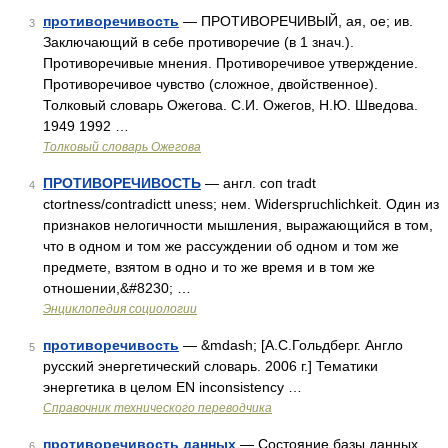
противоречивость
— ПРОТИВОРЕЧИВЫЙ, ая, ое; ив.
3
Заключающий в себе противоречие (в 1 знач.).
Противоречивые мнения. Противоречивое утверждение.
Противоречивое чувство (сложное, двойственное).
Толковый словарь Ожегова. С.И. Ожегов, Н.Ю. Шведова.
1949 1992 …
Толковый словарь Ожегова
ПРОТИВОРЕЧИВОСТЬ
— англ. соп tradt
4
ctortness/contradictt uness; нем. Widerspruchlichkeit. Один из
признаков нелогичности мышления, выражающийся в том,
что в одном и том же рассуждении об одном и том же
предмете, взятом в одно и то же время и в том же
отношении,&#8230; …
Энциклопедия социологии
противоречивость
— &mdash; [А.С.Гольдберг. Англо
5
русский энергетический словарь. 2006 г.] Тематики
энергетика в целом EN inconsistency …
Справочник технического переводчика
противоречивость данных
— Состояние базы данных,
6