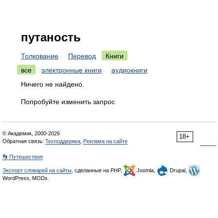
путаность
Толкование
Перевод
Книги
все
электронные книги
аудиокниги
Ничего не найдено.
Попробуйте изменить запрос
© Академик, 2000-2026
18+
Обратная связь:
Техподдержка
,
Реклама на сайте
👣 Путешествия
Экспорт словарей на сайты
, сделанные на PHP,
Joomla,
Drupal,
WordPress, MODx.