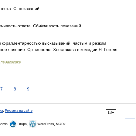
ответа. С. показаний …
вчивость ответа. Сби/вчивость показаний …
 фрагментарностью высказываний, частым и резким
ное явление. Ср. монолог Хлестакова в комедии Н. Гоголя
 педагогике
7
8
9
ка
,
Реклама на сайте
18+
omla,
Drupal,
WordPress, MODx.