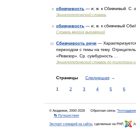
сбивчивость
— и; ж. к Сбивчивый. С. 
8
Энциклопедический словарь
сбивчивость
— и; ж. к сбивчивый Сби/
9
Словарь многих выражений
Сбивчивость речи
— Характеризуется
10
переходом с темы на тему. Отрицатель
«Ревизор». Ср. сумбурность …
Энциклопедический словарь по психологии и
Страницы
Следующая
→
1
2
3
4
5
6
© Академик, 2000-2026
Обратная связь:
Техподдерж
👣 Путешествия
Экспорт словарей на сайты
, сделанные на PHP,
Jo