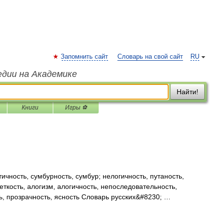
Запомнить сайт
Словарь на свой сайт
RU
едии на Академике
Найти!
Книги
Игры ⚽
чность, сумбурность, сумбур; нелогичность, путаность,
еткость, алогизм, алогичность, непоследовательность,
ть, прозрачность, ясность Словарь русских&#8230; …