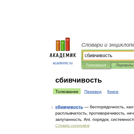
Словари и энциклоп
academic.ru
Толкования
Переводы
сбивчивость
Толкование
Перевод
Книги
сбивчивость
— беспорядочность, хаоти
1
расплывчатость, противоречивость, неч
запутанность. Ant. порядок, системнос
Словарь синонимов