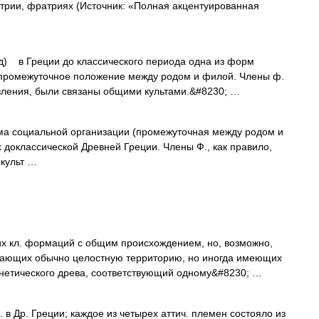
рии, фратриях (Источник: «Полная акцентуированная
род) в Греции до классического периода одна из форм
 промежуточное положение между родом и филой. Члены ф.
ления, были связаны общими культами.&#8230; …
орма социальной организации (промежуточная между родом и
 доклассической Древней Греции. Члены Ф., как правило,
культ …
их кл. формаций с общим происхождением, но, возможно,
ающих обычно целостную территорию, но иногда имеющих
енетического древа, соответствующий одному&#8230; …
р. Греции; каждое из четырех аттич. племен состояло из