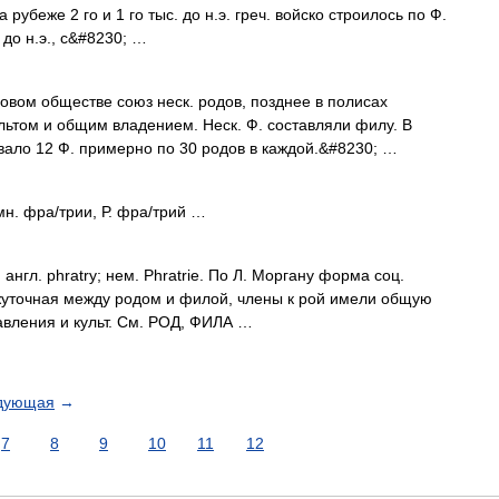
 рубеже 2 го и 1 го тыс. до н.э. греч. войско строилось по Ф.
до н.э., с&#8230; …
ом обществе союз неск. родов, позднее в полисах
ьтом и общим владением. Неск. Ф. составляли филу. В
ало 12 Ф. примерно по 30 родов в каждой.&#8230; …
 мн. фра/трии, Р. фра/трий …
) англ. phratry; нем. Phratrie. По Л. Моргану форма соц.
жуточная между родом и филой, члены к рой имели общую
авления и культ. См. РОД, ФИЛА …
дующая
→
7
8
9
10
11
12