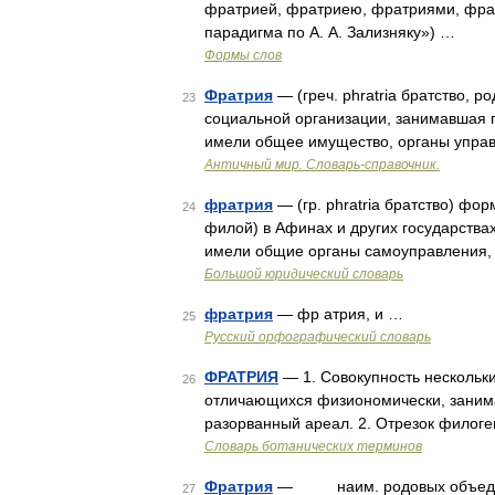
фратрией, фратриею, фратриями, фрат
парадигма по А. А. Зализняку») …
Формы слов
Фратрия
— (греч. phratria братство, 
23
социальной организации, занимавшая
имели общее имущество, органы управ
Античный мир. Словарь-справочник.
фратрия
— (гр. phratria братство) ф
24
филой) в Афинах и других государствах
имели общие органы самоуправления, 
Большой юридический словарь
фратрия
— фр атрия, и …
25
Русский орфографический словарь
ФРАТРИЯ
— 1. Совокупность нескольк
26
отличающихся физиономически, заним
разорванный ареал. 2. Отрезок филог
Словарь ботанических терминов
Фратрия
— наим. родовых объед. в Д
27