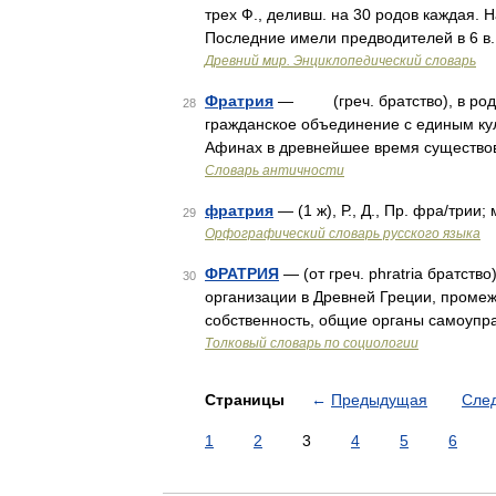
трех Ф., деливш. на 30 родов каждая. На
Последние имели предводителей в 6 в. 
Древний мир. Энциклопедический словарь
Фратрия
— (греч. братство), в родов
28
гражданское объединение с единым кул
Афинах в древнейшее время существов
Словарь античности
фратрия
— (1 ж), Р., Д., Пр. фра/трии;
29
Орфографический словарь русского языка
ФРАТРИЯ
— (от греч. phratria братство
30
организации в Древней Греции, проме
собственность, общие органы самоупр
Толковый словарь по социологии
Страницы
←
Предыдущая
Сле
1
2
3
4
5
6