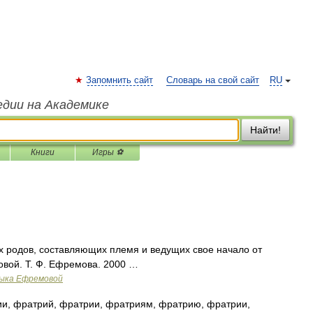
Запомнить сайт
Словарь на свой сайт
RU
едии на Академике
Найти!
Книги
Игры ⚽
х родов, составляющих племя и ведущих свое начало от
овой. Т. Ф. Ефремова. 2000 …
зыка Ефремовой
и, фратрий, фратрии, фратриям, фратрию, фратрии,