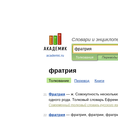
Словари и энциклоп
academic.ru
Толкования
Переводы
фратрия
Толкование
Перевод
Книги
Фратрия
— ж. Совокупность нескольки
21
одного рода. Толковый словарь Ефрем
Современный толковый словарь русского я
фратрия
— фратрия, фратрии, фратри
22