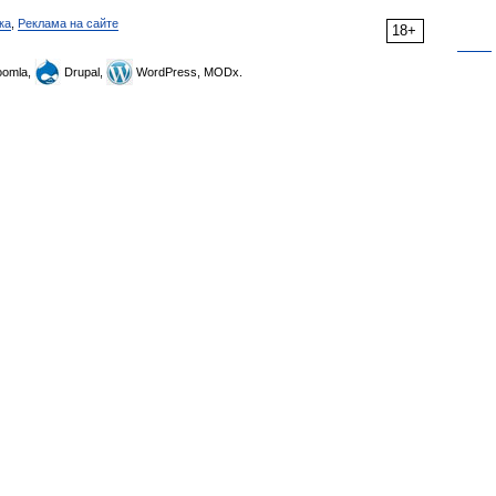
ка
,
Реклама на сайте
18+
omla,
Drupal,
WordPress, MODx.