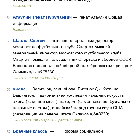
Канаде (побережье от зал. Портленд до …
Википедия
Атаулин, Ренат Нурулаевич
— Ренат Атаулин Общая
54
информация …
Википедия
Шавло, Сергей
— Бывший генеральный директор
55
московского футбольного клуба Спартак Бывший
генеральный директор московского футбольного клуба
Спартак , бывший полузащитник Спартака и сборной СССР.
В составе национальной сборной стал бронзовым призером
Олимпиады в&#8230; …
Энциклопедия ньюсмейкеров
айова
— Волчонок, воин айова. Рисунок Дж. Кэтлина.
56
Вашингтон, Национальная коллекция изящных искусств.
айова ( спинной мозг ), паходже (самоназвание, буквально
покрытые снегом ), индейский народ группы сиу в США
(резервации на севере штата Оклахома,&#8230; …
Энциклопедия «Народы и религии мира»
Брачные классы
— форма социальной
57