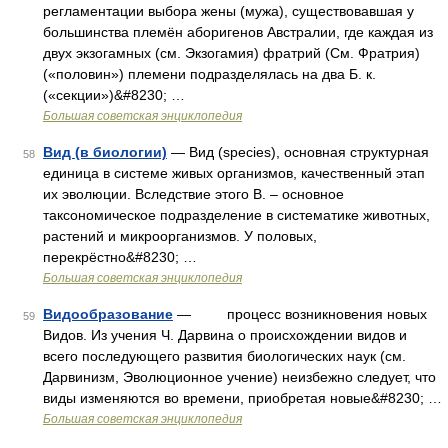
регламентации выбора жены (мужа), существовавшая у
большинства племён аборигенов Австралии, где каждая из
двух экзогамных (см. Экзогамия) фратрий (См. Фратрия)
(«половин») племени подразделялась на два Б. к.
(«секции»)&#8230; …
Большая советская энциклопедия
Вид (в биологии)
— Вид (species), основная структурная
58
единица в системе живых организмов, качественный этап
их эволюции. Вследствие этого В. ‒ основное
таксономическое подразделение в систематике животных,
растений и микроорганизмов. У половых,
перекрёстно&#8230; …
Большая советская энциклопедия
Видообразование
— процесс возникновения новых
59
Видов. Из учения Ч. Дарвина о происхождении видов и
всего последующего развития биологических наук (см.
Дарвинизм, Эволюционное учение) неизбежно следует, что
виды изменяются во времени, приобретая новые&#8230; …
Большая советская энциклопедия