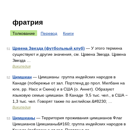
фратрия
Толкование
Перевод
Книги
Црвена Звезда (футбольный клуб)
— У этого термина
51
существуют и другие значения, см. Црвена Звезда. Црвена
Звезда …
Википедия
Цимшиан
— Цимшианы группа индейских народов в
52
Канаде (побережье от зал. Портленд до прол. Милбанк на
юге, рр. Насс и Скина) и в США (о. Аннет). Образуют
языковую семью цимшиан. В Канаде 9,5 тыс. чел., в США −
1,3 тыс. чел. Говорят также по английски.&#8230; …
Википедия
Цимшианы
— Территория проживания цимшианов Флаг
53
Цимшианов Цимшианы&#160; группа индейских народов в