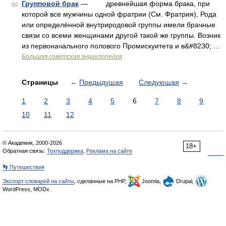
Групповой брак
— древнейшая форма брака, при
60
которой все мужчины одной фратрии (См. Фратрия), Рода
или определённой внутриродовой группы имели брачные
связи со всеми женщинами другой такой же группы. Возник
из первоначального полового Промискуитета и в&#8230; …
Большая советская энциклопедия
Страницы
←
Предыдущая
Следующая
→
1
2
3
4
5
6
7
8
9
10
11
12
© Академик, 2000-2026
18+
Обратная связь:
Техподдержка
,
Реклама на сайте
👣 Путешествия
Экспорт словарей на сайты
, сделанные на PHP,
Joomla,
Drupal,
WordPress, MODx.