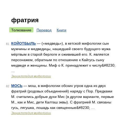
фратрия
Толкование
Перевод
Книги
КОЙОТБЫЛЬ
— («медведь»), в кетской мифологии сын
81
мужчины и медведицы, нашедшей своего будущего мужа
мёртвым в старой берлоге и оживившей его. К. является
персонажем, обратным по отношению к Кайгусь сыну
медведя и женщины. Миф о К. принадлежит к числу&#8230;
…
Энциклопедия мифологии
МОСЬ
— мош, в мифологии обских угров одна из двух
82
фратрий (родовых объединений) наряду с Пор. Предками
М. считались добрые духи Мис (в другом варианте, первые
М., как и Мис, дети Калташ эквы). С фратрией М. связаны
гусь, лягушка, лошадь как священные&#8230; …
Энциклопедия мифологии