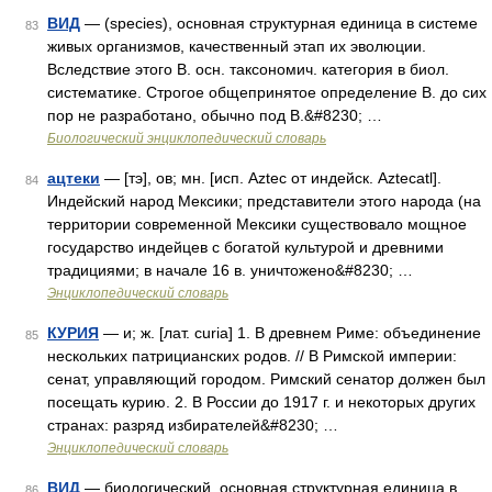
ВИД
— (species), основная структурная единица в системе
83
живых организмов, качественный этап их эволюции.
Вследствие этого В. осн. таксономич. категория в биол.
систематике. Строгое общепринятое определение В. до сих
пор не разработано, обычно под В.&#8230; …
Биологический энциклопедический словарь
ацтеки
— [тэ], ов; мн. [исп. Aztec от индейск. Aztecatl].
84
Индейский народ Мексики; представители этого народа (на
территории современной Мексики существовало мощное
государство индейцев с богатой культурой и древними
традициями; в начале 16 в. уничтожено&#8230; …
Энциклопедический словарь
КУРИЯ
— и; ж. [лат. curia] 1. В древнем Риме: объединение
85
нескольких патрицианских родов. // В Римской империи:
сенат, управляющий городом. Римский сенатор должен был
посещать курию. 2. В России до 1917 г. и некоторых других
странах: разряд избирателей&#8230; …
Энциклопедический словарь
ВИД
— биологический, основная структурная единица в
86