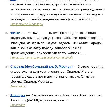
системе живых организмов; группа фактически или
потенциально скрещивающихся популяций, репродуктивно
изолированных от других подобных совокупностей видов и
имеющих общий защищенный генофонд. В&#8230; …
Экологический словарь
ФИЛА
— • Φυλή, племя (колено), обозначение
87
подразделения народа у греков, название, происшедшее,
очевидно, из стремления дать отдельным частям народа,
равно как и самому народу, генеалогическое
происхождение, привести эти части к&#8230; …
Реальный словарь классических древностей
Спартак (футбольный клуб, Москва)
— У этого термина
88
существуют и другие значения, см. Спартак. У этого
термина существуют и другие значения, см. Спартак
Москва. Спартак Москва …
Википедия
Клисфен
— Современный бюст Клисфена Клисфен (греч.
89
Κλεισθένης)&#160; афинянин, сын …
Википедия