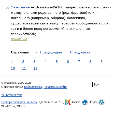
Экзогамия
— Экзогамия&#160; запрет брачных отношений
90
между членами родственного (род, фратрия) или
локального (например, община) коллектива,
существовавший как в эпоху первобытнообщинного строя,
так и в более позднее время. Многочисленные
теории&#8230; …
Википедия
Страницы
←
Предыдущая
Следующая
→
1
2
3
4
5
6
7
8
9
10
11
12
© Академик, 2000-2026
18+
Обратная связь:
Техподдержка
,
Реклама на сайте
👣 Путешествия
Экспорт словарей на сайты
, сделанные на PHP,
Joomla,
Drupal,
WordPress, MODx.