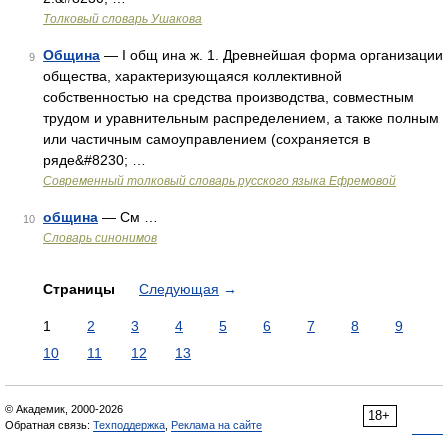
Толковый словарь Ушакова
Община
— I общ ина ж. 1. Древнейшая форма организации
9
общества, характеризующаяся коллективной
собственностью на средства производства, совместным
трудом и уравнительным распределением, а также полным
или частичным самоуправлением (сохраняется в
ряде&#8230; …
Современный толковый словарь русского языка Ефремовой
община
— См …
10
Словарь синонимов
Страницы
Следующая
→
1
2
3
4
5
6
7
8
9
10
11
12
13
© Академик, 2000-2026
18+
Обратная связь:
Техподдержка
,
Реклама на сайте