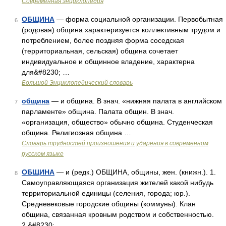
Современная энциклопедия
ОБЩИНА
— форма социальной организации. Первобытная
6
(родовая) община характеризуется коллективным трудом и
потреблением, более поздняя форма соседская
(территориальная, сельская) община сочетает
индивидуальное и общинное владение, характерна
для&#8230; …
Большой Энциклопедический словарь
община
— и община. В знач. «нижняя палата в английском
7
парламенте» община. Палата общин. В знач.
«организация, общество» обычно община. Студенческая
община. Религиозная община …
Словарь трудностей произношения и ударения в современном
русском языке
ОБЩИНА
— и (редк.) ОБЩИНА, общины, жен. (книжн.). 1.
8
Самоуправляющаяся организация жителей какой нибудь
территориальной единицы (селения, города; юр.).
Средневековые городские общины (коммуны). Клан
община, связанная кровным родством и собственностью.
2.&#8230; …