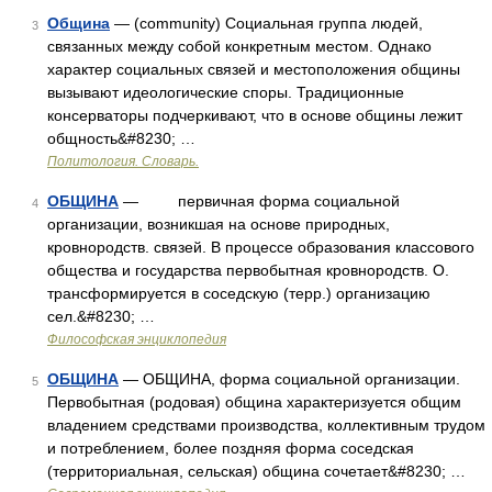
Община
— (community) Социальная группа людей,
3
связанных между собой конкретным местом. Однако
характер социальных связей и местоположения общины
вызывают идеологические споры. Традиционные
консерваторы подчеркивают, что в основе общины лежит
общность&#8230; …
Политология. Словарь.
ОБЩИНА
— первичная форма социальной
4
организации, возникшая на основе природных,
кровнородств. связей. В процессе образования классового
общества и государства первобытная кровнородств. О.
трансформируется в соседскую (терр.) организацию
сел.&#8230; …
Философская энциклопедия
ОБЩИНА
— ОБЩИНА, форма социальной организации.
5
Первобытная (родовая) община характеризуется общим
владением средствами производства, коллективным трудом
и потреблением, более поздняя форма соседская
(территориальная, сельская) община сочетает&#8230; …