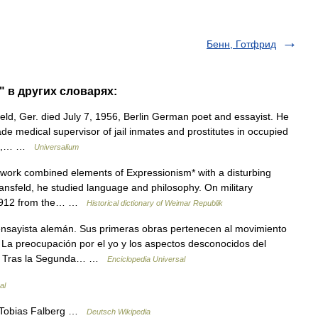
Бенн, Готфрид
d" в других словарях:
d, Ger. died July 7, 1956, Berlin German poet and essayist. He
de medical supervisor of jail inmates and prostitutes in occupied
ems,… …
Universalium
ork combined elements of Expressionism* with a disturbing
ansfeld, he studied language and philosophy. On military
n 1912 from the… …
Historical dictionary of Weimar Republik
sayista alemán. Sus primeras obras pertenecen al movimiento
 La preocupación por el yo y los aspectos desconocidos del
9). Tras la Segunda… …
Enciclopedia Universal
al
 Tobias Falberg …
Deutsch Wikipedia