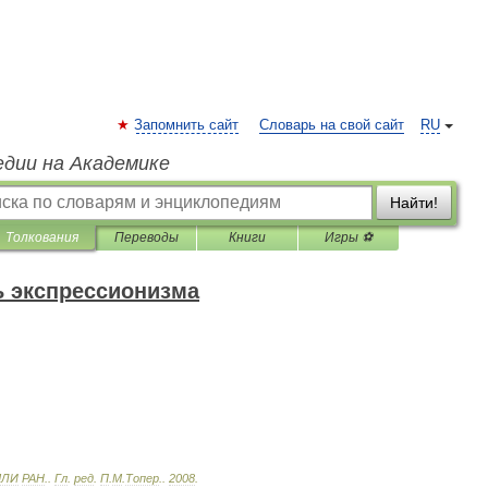
Запомнить сайт
Словарь на свой сайт
RU
едии на Академике
Найти!
Толкования
Переводы
Книги
Игры ⚽
 экспрессионизма
МЛИ
РАН
.
.
Гл
.
ред
.
П
.
М
.
Топер
.
.
2008
.