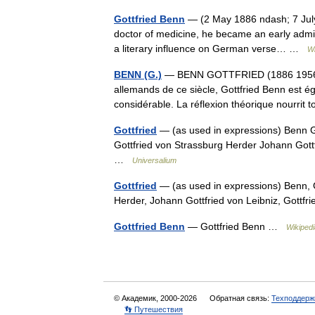
Gottfried Benn
— (2 May 1886 ndash; 7 July 
doctor of medicine, he became an early admirer
a literary influence on German verse… …
Wi
BENN (G.)
— BENN GOTTFRIED (1886 1956) A
allemands de ce siècle, Gottfried Benn est é
considérable. La réflexion théorique nourri
Gottfried
— (as used in expressions) Benn Go
Gottfried von Strassburg Herder Johann Gottfr
…
Universalium
Gottfried
— (as used in expressions) Benn, Go
Herder, Johann Gottfried von Leibniz, Gottf
Gottfried Benn
— Gottfried Benn …
Wikiped
© Академик, 2000-2026
Обратная связь:
Техподдерж
👣 Путешествия