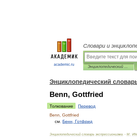
Словари и энциклоп
academic.ru
Энциклопедический словарь экспрессионизма
Энциклопедический словарь
Benn, Gottfried
Толкование
Перевод
Benn
,
Gottfried
см
.
Бенн
,
Готфрид
Энциклопедический
словарь
экспрессионизма
. -
М
.
:
И