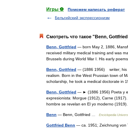
Игры ⚽
Поможем написать реферат
Бельгийский экспрессионизм
Смотреть что такое "Benn, Gottfrie
Benn, Gottfried
— born May 2, 1886, Mansfel
received military medical training and was ma
Brussels during World War I. His early po
Benn, Gottfried
— (1886 1956) writer; his w
realism. Born in the West Prussian town of M
scholarship, he took a medical doctorate i
Benn, Gottfried
— ► (1886 1956) Poeta y en
expresionista: Morgue (1912), Carne (1917).
hombre se revelan en El yo moderno (191
Benn
— Benn, Gottfried …
Enciclopedia Univers
Gottfried Benn
— ca. 1951; Zeichnung von