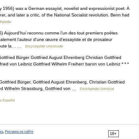
1956) was a German essayist, novelist and expressionist poet. A
, and later a critic, of the National Socialist revolution. Benn had
kipedia
ujourd’hui reconnu comme l’un des tout premiers poètes
galement l’auteur d’une œuvre d’essayiste et de prosateur
t toute la… …
Encyclopédie Universelle
ttfried Bürger Gottfried August Ehrenberg Christian Gottfried
ied von Leibniz Gottfried Wilhelm Freiherr baron von Leibniz * * *
ttfried Bürger, Gottfried August Ehrenberg, Christian Gottfried
ried Wilhelm Strassburg, Gottfried von …
Enciclopedia Universal
ia Español
ка
,
Реклама на сайте
18+