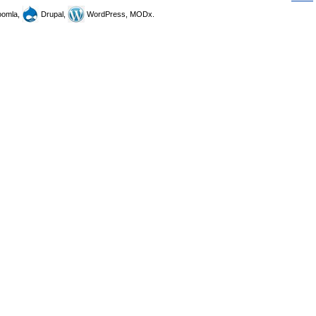
omla,
Drupal,
WordPress, MODx.