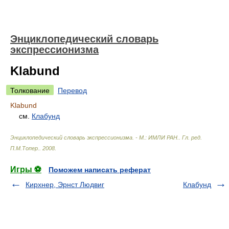
Энциклопедический словарь
экспрессионизма
Klabund
Толкование
Перевод
Klabund
см.
Клабунд
Энциклопедический словарь экспрессионизма. - М.: ИМЛИ РАН.
.
Гл. ред.
П.М.Топер.
.
2008
.
Игры ⚽
Поможем написать реферат
Кирхнер, Эрнст Людвиг
Клабунд