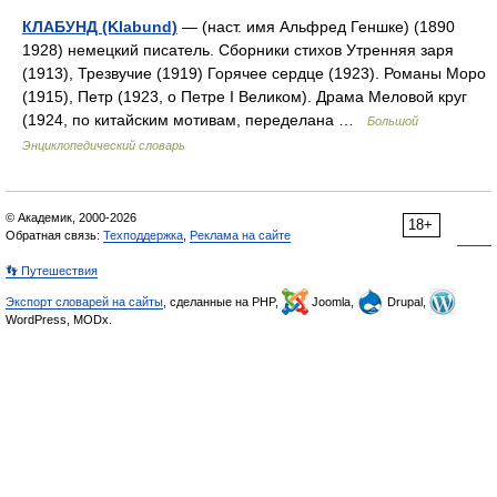
КЛАБУНД (Klabund)
— (наст. имя Альфред Геншке) (1890
1928) немецкий писатель. Сборники стихов Утренняя заря
(1913), Трезвучие (1919) Горячее сердце (1923). Романы Моро
(1915), Петр (1923, о Петре I Великом). Драма Меловой круг
(1924, по китайским мотивам, переделана …
Большой
Энциклопедический словарь
© Академик, 2000-2026
18+
Обратная связь:
Техподдержка
,
Реклама на сайте
👣 Путешествия
Экспорт словарей на сайты
, сделанные на PHP,
Joomla,
Drupal,
WordPress, MODx.