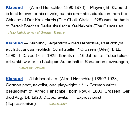
Klabund
— (Alfred Henschke, 1890 1928) Playwright. Klabund
is best known for his novels, but his dramatic adaptation from the
Chinese of Der Kreidekreis (The Chalk Circle, 1925) was the basis
of Bertolt Brecht s Derkaukasische Kreidekreis (The Caucasian …
Historical dictionary of German Theatre
Klabund
— Klabụnd, eigentlich Alfred Hẹnschke, Pseudonym
auch Jucundus Fröhlich, Schriftsteller, * Crossen (Oder) 4. 11.
1890, ✝ Davos 14. 8. 1928. Bereits mit 16 Jahren an Tuberkulose
erkrankt, war er zu häufigem Aufenthalt in Sanatorien gezwungen,
… …
Universal-Lexikon
Klabund
— /klah boont /, n. (Alfred Henschke) 1890? 1928,
German poet, novelist, and playwright. * * * ▪ German writer
pseudonym of Alfred Henschke born Nov. 4, 1890, Crossen, Ger.
died Aug. 14, 1928, Davos, Switz. Expressionist
(Expressionism)… …
Universalium