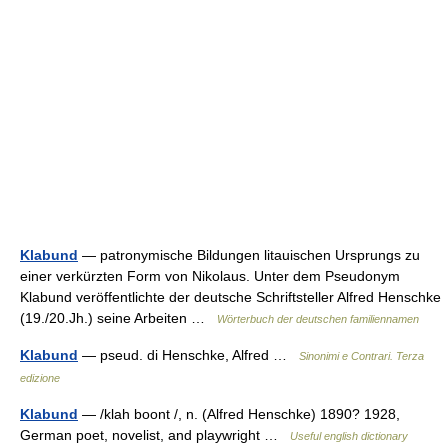
Klabund
— patronymische Bildungen litauischen Ursprungs zu
einer verkürzten Form von Nikolaus. Unter dem Pseudonym
Klabund veröffentlichte der deutsche Schriftsteller Alfred Henschke
(19./20.Jh.) seine Arbeiten …
Wörterbuch der deutschen familiennamen
Klabund
— pseud. di Henschke, Alfred …
Sinonimi e Contrari. Terza
edizione
Klabund
— /klah boont /, n. (Alfred Henschke) 1890? 1928,
German poet, novelist, and playwright …
Useful english dictionary