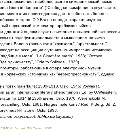
ак
экспрессионист
наиболее
всего
в
симфонической
поэме
fonía
libera
in
due
parte
” (“
Свободная
симфония
в
двух
частях
”,
сионизм
в
этих
произведениях
дает
о
себе
знать
более
в
образном
строе
.
Ф
.
У
.
Вален
нередко
характеризуется
нный
норвежский
композитор
,
приблизившийся
к
ем
для
такой
оценки
служит
сочетание
повышенной
экспрессии
азом
от
ладофункциональности
и
мышлением
на
чисто
едений
Валена
(
равно
как
и
“
хрупкость
”, “
кристальность
”
наводит
на
ассоциации
с
утонченно
-
импрессионистической
Кладбище
у
моря
”, “
Le
Cimetière
marin
”,
1933
; “
Остров
Ода
одиночеству
”, “
Ode
to
Solitude
”,
1939
).
мпозиторы
,
работающие
в
сфере
электронной
музыки
,
в
норвежских
источниках
как
“
неоэкспрессионисты
”,
однако
te
¡
norsk
malerkunst
1909
-
1919
.
Oslo
,
1946
;
Vowles
R
.
ism
as
an
international
literary
phenomenon
/
Ed
.
by
U
.
Weisstein
.
teratur
fra
1914
til
1950
-
ârene
.
Oslo
,
1976
;
Werenskiold
M
.
forvandling
.
Oslo
,
1981
;
Norges
malerkunst
/
Red
.
K
.
Berg
.
Bd
.
2:
orsk
musikkhistorie
.
Oslo
,
1993
.
ельное
искусство
),
Н
.
Мохов
(
музыка
)
МЛИ
РАН
.
.
Гл
.
ред
.
П
.
М
.
Топер
.
.
2008
.