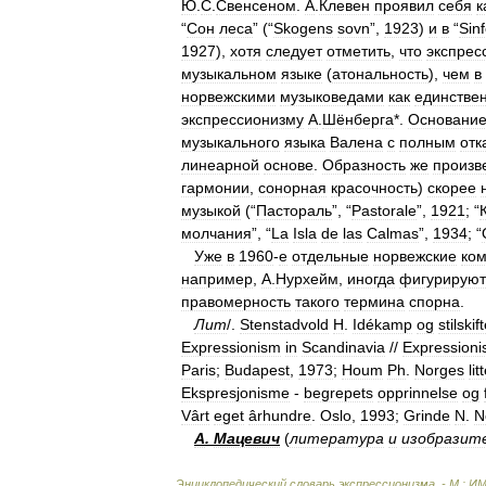
Ю
.
С
.
Свенсеном
.
А
.
Клевен
проявил
себя
к
“
Сон
леса
” (“
Skogens
sovn
”,
1923
)
и
в
“
Sin
1927
),
хотя
следует
отметить
,
что
экспрес
музыкальном
языке
(
атональность
),
чем
в
норвежскими
музыковедами
как
единстве
экспрессионизму
А
.
Шёнберга
*.
Основани
музыкального
языка
Валена
с
полным
отк
линеарной
основе
.
Образность
же
произв
гармонии
,
сонорная
красочность
)
скорее
музыкой
(“
Пастораль
”, “
Pastorale
”,
1921
; “
молчания
”, “
La
Isla
de
las
Calmas
”,
1934
; “
Уже
в
1960
-
е
отдельные
норвежские
ко
например
,
А
.
Нурхейм
,
иногда
фигурируют
правомерность
такого
термина
спорна
.
Лит
/.
Stenstadvold
H
.
Idékamp
og
stilskif
Expressionism
in
Scandinavia
//
Expression
Paris
;
Budapest
,
1973
;
Houm
Ph
.
Norges
lit
Ekspresjonisme
-
begrepets
opprinnelse
og
Vârt
eget
ârhundre
.
Oslo
,
1993
;
Grinde
N
.
N
А
.
Мацевич
(
литература
и
изобразит
Энциклопедический
словарь
экспрессионизма
. -
М
.
:
И