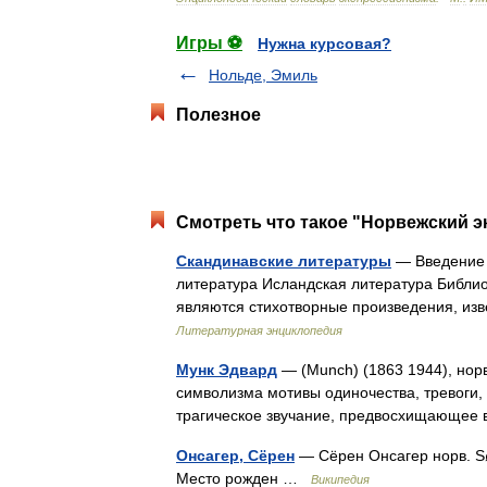
Игры ⚽
Нужна курсовая?
Нольде, Эмиль
Полезное
Смотреть что такое "Норвежский э
Скандинавские литературы
— Введение 
литература Исландская литература Библ
являются стихотворные произведения, изв
Литературная энциклопедия
Мунк Эдвард
— (Munch) (1863 1944), нор
символизма мотивы одиночества, тревоги,
трагическое звучание, предвосхищающе
Онсагер, Сёрен
— Сёрен Онсагер норв. Sø
Место рожден …
Википедия