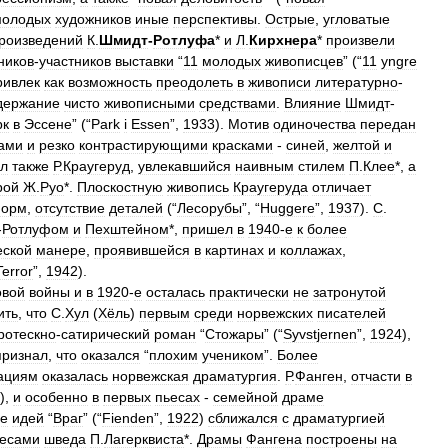
молодых
художников
иные
перспективы
.
Острые
,
угловатые
роизведений
К
.
Шмидт
-
Ротлуфа
*
и
Л
.
Кирхнера
*
произвели
ников
-
участников
выставки
“
11
молодых
живописцев
” (“
11
yngre
ривлек
как
возможность
преодолеть
в
живописи
литературно
-
держание
чисто
живописными
средствами
.
Влияние
Шмидт
-
рк
в
Эссене
” (“
Park
i
Essen
”,
1933
).
Мотив
одиночества
передан
ами
и
резко
контрастирующими
красками
-
синей
,
желтой
и
ал
также
Р
.
Краугеруд
,
увлекавшийся
наивным
стилем
П
.
Клее
*,
а
рой
Ж
.
Руо
*.
Плоскостную
живопись
Краугеруда
отличает
орм
,
отсутствие
деталей
(“
Лесорубы
”, “
Huggere
”,
1937
).
С
.
-
Ротлуфом
и
Пехштейном
*,
пришел
в
1940
-
е
к
более
еской
манере
,
проявившейся
в
картинах
и
коллажах
,
Terror
”,
1942
).
овой
войны
и
в
1920
-
е
осталась
практически
не
затронутой
ить
,
что
С
.
Хул
(
Хёль
)
первым
среди
норвежских
писателей
ротескно
-
сатирический
роман
“
Стожары
” (“
Syvstjernen
”,
1924
),
признал
,
что
оказался
“
плохим
учеником
”.
Более
ациям
оказалась
норвежская
драматургия
.
Р
.
Фанген
,
отчасти
в
),
и
особенно
в
первых
пьесах
-
семейной
драме
е
идей
“
Враг
” (“
Fienden
”,
1922
)
сближался
с
драматургией
есами
шведа
П
.
Лагерквиста
*.
Драмы
Фангена
построены
на