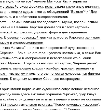
ть
в
виду
,
что
не
все
“
ученики
Матисса
”
были
верными
у
с
воздействием
фовизма
,
испытывали
также
иные
влияния:
ка
и
немецких
художников
из
объединений
“
Брюкке
”*
и
“
Дер
асались
и
с
собственно
экспрессионизмом
.
рстен
-
самый
близкий
последователь
Мунка
,
воспринявший
Гогена
и
Сезанна
.
Карстен
добивался
в
своих
картинах
ической
экспрессии
,
упрощал
формы
для
выражения
ью
.
В
оценке
норвежской
критики
искусство
Карстена
занимает
измом
и
экспрессионизмом
.
еников
Матисса
”,
но
и
во
всей
норвежской
художественной
Сёренсен
.
Влияние
его
французского
наставника
,
а
также
Ван
зительностью
в
изображении
и
истолковании
отношений
кже
с
Мунком
.
В
одной
из
его
лучших
картин
, “
Черная
речка
”
сивные
,
пылающие
краски
-
голубая
,
красная
,
зеленая
-
и
вают
чувство
мучительного
одиночества
человека
,
чья
фигура
дения
.
К
сходным
мотивам
Сёренсен
возвращался
я
.
й
ориентации
норвежских
художников
современное
немецкое
роходившие
здесь
выставки
журналов
“
Брюкке
”, “
Дер
блауэ
ли
крайне
отрицательные
отзывы
в
печати
и
почти
не
оставили
1932
представительная
выставка
“
Новое
немецкое
искусство
”,
рессионизм
,
а
также
“
новая
деловитость
”* (“
новая