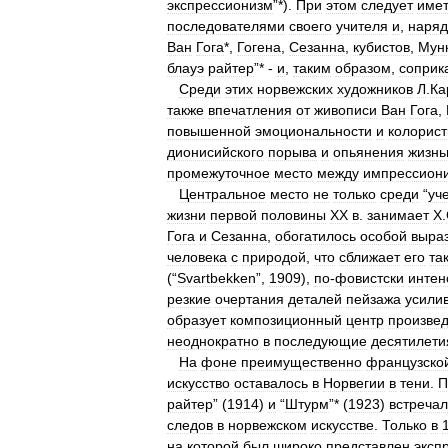
экспрессионизм
”*).
При
этом
следует
име
последователями
своего
учителя
и
,
наряд
Ван
Гога
*,
Гогена
,
Сезанна
,
кубистов
,
Мун
блауэ
райтер
”* -
и
,
таким
образом
,
соприк
Среди
этих
норвежских
художников
Л
.
Ка
также
впечатления
от
живописи
Ван
Гога
,
повышенной
эмоциональности
и
колорист
дионисийского
порыва
и
опьянения
жизн
промежуточное
место
между
импрессион
Центральное
место
не
только
среди
“
уч
жизни
первой
половины
XX
в
.
занимает
Х
.
Гога
и
Сезанна
,
обогатилось
особой
выра
человека
с
природой
,
что
сближает
его
та
(“
Svartbekken
”,
1909
),
по
-
фовистски
интен
резкие
очертания
деталей
пейзажа
усили
образует
композиционный
центр
произве
неоднократно
в
последующие
десятилети
На
фоне
преимущественно
французско
искусство
оставалось
в
Норвегии
в
тени
.
П
райтер
” (
1914
)
и
“
Штурм
”* (
1923
)
встреча
следов
в
норвежском
искусстве
.
Только
в
на
которой
был
широко
представлен
эксп