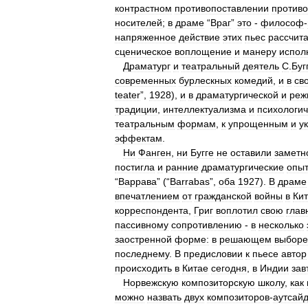
контрастном
противопоставлении
против
носителей
;
в
драме
“
Враг
”
это
-
философ
-
напряженное
действие
этих
пьес
рассчит
сценическое
воплощение
и
манеру
испол
Драматург
и
театральный
деятель
С
.
Буг
современных
бурлескных
комедий
,
и
в
св
teater
”,
1928
),
и
в
драматургической
и
реж
традиции
,
интеллектуализма
и
психологич
театральным
формам
,
к
упрощенным
и
у
эффектам
.
Ни
Фанген
,
ни
Бугге
не
оставили
заметн
постигла
и
ранние
драматургические
опы
“
Варрава
” (“
Barrabas
”,
оба
1927
).
В
драме
впечатлением
от
гражданской
войны
в
Ки
корреспондента
,
Григ
воплотил
свою
глав
пассивному
сопротивлению
-
в
несколько
заостренной
форме:
в
решающем
выборе
последнему
.
В
предисловии
к
пьесе
автор
происходить
в
Китае
сегодня
,
в
Индии
зав
Норвежскую
композиторскую
школу
,
как
можно
назвать
двух
композиторов
-
аутсай