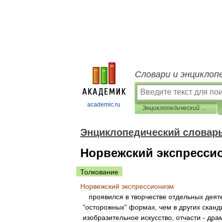
Словари и энциклоп
academic.ru
Энциклопедический словарь экспрессионизма
Энциклопедический словарь
Норвежский экспресси
Толкование
Норвежский
экспрессионизм
проявился
в
творчестве
отдельных
деят
“
осторожных
”
формах
,
чем
в
других
сканд
изобразительное
искусство
,
отчасти
-
дра