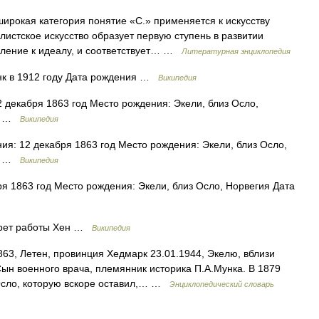
окая категория понятие «С.» применяется к искусству
олистское искусство образует первую ступень в развитии
мление к идеалу, и соответствует… …
Литературная энциклопедия
к в 1912 году Дата рождения …
Википедия
декабря 1863 год Место рождения: Экели, близ Осло,
од …
Википедия
я: 12 декабря 1863 год Место рождения: Экели, близ Осло,
од …
Википедия
я 1863 год Место рождения: Экели, близ Осло, Норвегия Дата
трет работы Хен …
Википедия
863, Летен, провинция Хедмарк 23.01.1944, Экелю, вблизи
н военного врача, племянник историка П.А.Мунка. В 1879
Осло, которую вскоре оставил,… …
Энциклопедический словарь