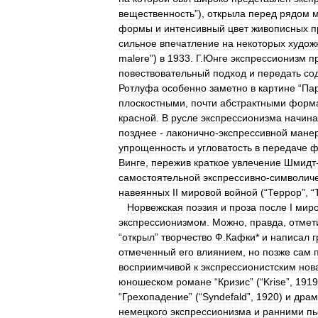
вещественность
”),
открыла
перед
рядом
формы
и
интенсивный
цвет
живописных
п
сильное
впечатление
на
некоторых
худож
malere
”)
в
1933
.
Г
.
Юнге
экспрессионизм
п
повествовательный
подход
и
передать
со
Ротлуфа
особенно
заметно
в
картине
“
Па
плоскостными
,
почти
абстрактными
форм
красной
.
В
русле
экспрессионизма
начин
позднее
-
лаконично
-
экспрессивной
мане
упрощенность
и
угловатость
в
передаче
ф
Винге
,
пережив
краткое
увлечение
Шмидт
самостоятельной
экспрессивно
-
символич
навеянных
II
мировой
войной
(“
Террор
”, “
Норвежская
поэзия
и
проза
после
I
мир
экспрессионизмом
.
Можно
,
правда
,
отмет
“
открыл
”
творчество
Ф
.
Кафки
*
и
написал
г
отмеченный
его
влиянием
,
но
позже
сам
восприимчивой
к
экспрессионистским
нов
юношеском
романе
“
Кризис
” (“
Krise
”,
1919
“
Грехопадение
” (“
Syndefald
”,
1920
)
и
драм
немецкого
экспрессионизма
и
ранними
пь