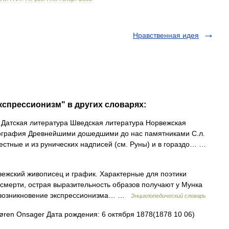
Нравственная идея
кспрессионизм" в других словарях:
Датская литература Шведская литература Норвежская
иография Древнейшими дошедшими до нас памятниками С.л.
естные и из рунических надписей (см. Руны) и в гораздо… …
вежский живописец и график. Характерные для поэтики
 смерти, острая выразительность образов получают у Мунка
е возникновение экспрессионизма… …
Энциклопедический словарь
ren Onsager Дата рождения: 6 октября 1878(1878 10 06)