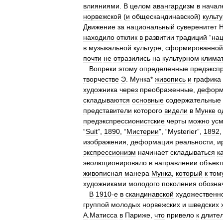
влияниями
.
В
целом
авангардизм
в
начал
норвежской
(
и
общескандинавской
)
культ
Движение
за
национальный
суверенитет
Н
находило
отклик
в
развитии
традиций
“
на
в
музыкальной
культуре
,
сформированной
почти
не
отразились
на
культурном
клима
Вопреки
этому
определенные
предэксп
творчестве
Э
.
Мунка
*
живопись
и
графика
художника
через
преображенные
,
деформ
складываются
основные
содержательные
представители
которого
видели
в
Мунке
о
предэкспрессионистские
черты
можно
усм
“
Suit
”,
1890
, “
Мистерии
”, “
Mysterier
”,
1892
,
изображения
,
деформация
реальности
,
и
экспрессионизм
начинает
складываться
к
эволюционировало
в
направлении
объект
живописная
манера
Мунка
,
который
к
том
художниками
молодого
поколения
обозна
В
1910
-
е
в
скандинавской
художественн
группой
молодых
норвежских
и
шведских
A
.
Maтисса
в
Париже
,
что
привело
к
длите