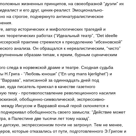
оположных
жизненных
принципов
,
на
своеобразной
“
дуэли
”
их
идеалист
и
его
друг
,
циник
-
реалист
.
Эмоционально
-
ано
на
строгое
,
подчеркнуто
антинатуралистическое
нения
.
ге
,
автор
исторических
и
мифологических
трагедий
и
оих
теоретических
работах
(“
Идеальный
театр
”, “
Det
ideelle
иссерской
практике
стремился
к
преодолению
“
ибсеновской
”
еского
анализа
.
Он
обращался
к
нереалистическим
, “
чисто
”
крупненным
образам
-
типам
,
к
ярким
,
бурным
сценическим
ого
следа
в
норвежской
драме
и
театре
.
Сходная
судьба
ты
Н
.
Грига
- “
Любовь
юноши
” (“
En
ung
mans
kjerlighet
”)
и
“
Варрава
”,
написанной
за
одиннадцать
дней
под
тае
,
куда
писатель
приехал
в
качестве
газетного
ную
тему
-
противопоставление
революционного
насилия
эскизной
,
обобщенно
-
символической
,
экспрессивно
-
между
Иисусом
и
Варравой
юный
герой
склоняется
к
подчеркивал
обобщенность
своего
замысла:
“
Действие
может
тра
,
в
Палестине
две
тысячи
лет
тому
назад
”.
и
датскую
,
экспрессионизм
почти
не
затронул
.
Тем
не
менее
,
деров
,
которые
отказались
от
пути
,
подготовленного
Э
.
Григом
и