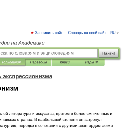
Запомнить сайт
Словарь на свой сайт
RU
едии на Академике
Найти!
Толкования
Переводы
Книги
Игры ⚽
 экспрессионизма
онизм
елей
литературы
и
искусства
,
притом
в
более
смягченных
и
инавских
странах
.
В
наибольшей
степени
он
затронул
матургию
,
нередко
в
сочетании
с
другими
авангардистскими