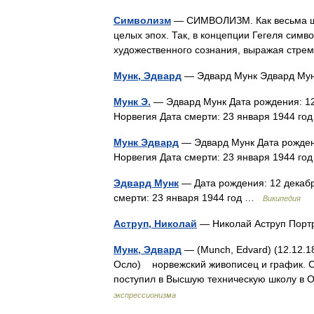
Символизм
— СИМВОЛИЗМ. Как весьма шир
целых эпох. Так, в концепции Гегеля симв
художественного сознания, выражая стре
Мунк, Эдвард
— Эдвард Мунк Эдвард Мун
Мунк Э.
— Эдвард Мунк Дата рождения: 12 
Норвегия Дата смерти: 23 января 1944 г
Мунк Эдвард
— Эдвард Мунк Дата рождени
Норвегия Дата смерти: 23 января 1944 г
Эдвард Мунк
— Дата рождения: 12 декабр
смерти: 23 января 1944 год …
Википедия
Аструп, Николай
— Николай Аструп Пор
Мунк, Эдвард
— (Munch, Edvard) (12.12.1
Осло) норвежский живописец и график. Сы
поступил в Высшую техническую школу в 
экспрессионизма