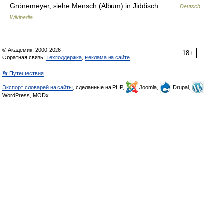
Grönemeyer, siehe Mensch (Album) in Jiddisch… …
Deutsch
Wikipedia
© Академик, 2000-2026
18+
Обратная связь:
Техподдержка
,
Реклама на сайте
👣 Путешествия
Экспорт словарей на сайты
, сделанные на PHP,
Joomla,
Drupal,
WordPress, MODx.