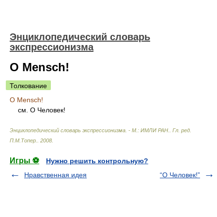
Энциклопедический словарь
экспрессионизма
О Mensch!
Толкование
О Mensch!
см. О Человек!
Энциклопедический словарь экспрессионизма. - М.: ИМЛИ РАН.
.
Гл. ред.
П.М.Топер.
.
2008
.
Игры ⚽
Нужно решить контрольную?
Нравственная идея
“О Человек!”