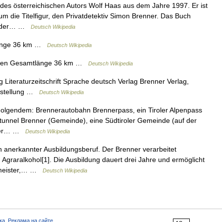
des österreichischen Autors Wolf Haas aus dem Jahre 1997. Er ist
um die Titelfigur, den Privatdetektiv Simon Brenner. Das Buch
te der… …
Deutsch Wikipedia
änge 36 km …
Deutsch Wikipedia
ten Gesamtlänge 36 km …
Deutsch Wikipedia
iteraturzeitschrift Sprache deutsch Verlag Brenner Verlag,
instellung …
Deutsch Wikipedia
olgendem: Brennerautobahn Brennerpass, ein Tiroler Alpenpass
tunnel Brenner (Gemeinde), eine Südtiroler Gemeinde (auf der
l der… …
Deutsch Wikipedia
ch anerkannter Ausbildungsberuf. Der Brenner verarbeitet
 Agraralkohol[1]. Die Ausbildung dauert drei Jahre und ermöglicht
nnmeister,… …
Deutsch Wikipedia
ка
,
Реклама на сайте