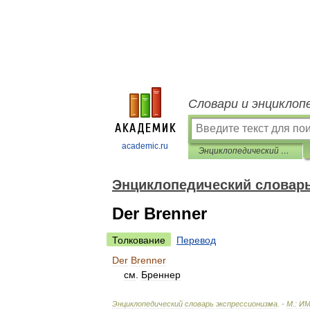
Словари и энциклоп
academic.ru
Энциклопедический словарь экспрессионизма
Энциклопедический словарь
Der Brenner
Толкование
Перевод
Der
Brenner
см
.
Бреннер
Энциклопедический
словарь
экспрессионизма
. -
М
.
:
И