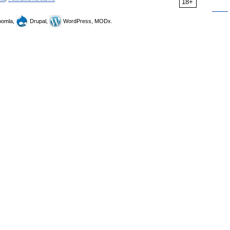
18+
omla,
Drupal,
WordPress, MODx.