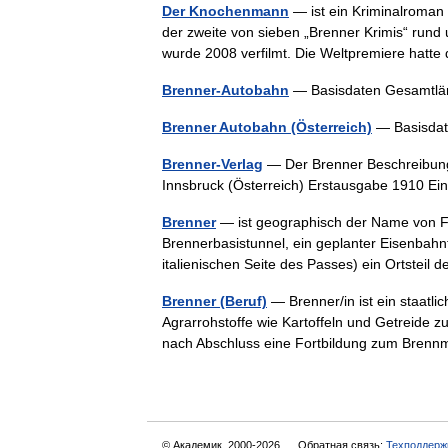
Der Knochenmann
— ist ein Kriminalroman 
der zweite von sieben „Brenner Krimis“ rund 
wurde 2008 verfilmt. Die Weltpremiere hat
Brenner-Autobahn
— Basisdaten Gesamtl
Brenner Autobahn (Österreich)
— Basisda
Brenner-Verlag
— Der Brenner Beschreibung L
Innsbruck (Österreich) Erstausgabe 1910 E
Brenner
— ist geographisch der Name von F
Brennerbasistunnel, ein geplanter Eisenbahn
italienischen Seite des Passes) ein Ortstei
Brenner (Beruf)
— Brenner/in ist ein staatli
Agrarrohstoffe wie Kartoffeln und Getreide zu
nach Abschluss eine Fortbildung zum Bre
© Академик, 2000-2026
Обратная связь:
Техподдерж