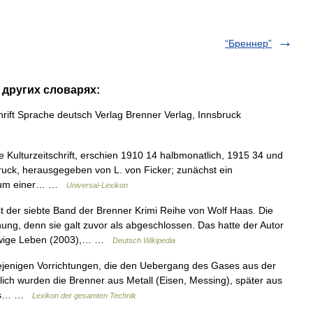
“Бреннер”
 других словарях:
rift Sprache deutsch Verlag Brenner Verlag, Innsbruck
Kulturzeitschrift, erschien 1910 14 halbmonatlich, 1915 34 und
ruck, herausgegeben von L. von Ficker; zunächst ein
 Forum einer… …
Universal-Lexikon
t der siebte Band der Brenner Krimi Reihe von Wolf Haas. Die
ung, denn sie galt zuvor als abgeschlossen. Das hatte der Autor
 ewige Leben (2003),… …
Deutsch Wikipedia
iejenigen Vorrichtungen, die den Uebergang des Gases aus der
lich wurden die Brenner aus Metall (Eisen, Messing), später aus
 aus… …
Lexikon der gesamten Technik