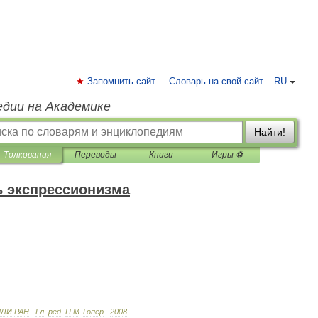
Запомнить сайт
Словарь на свой сайт
RU
едии на Академике
Найти!
Толкования
Переводы
Книги
Игры ⚽
 экспрессионизма
МЛИ
РАН
.
.
Гл
.
ред
.
П
.
М
.
Топер
.
.
2008
.