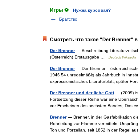
Игры ⚽
Нужна курсовая?
Братство
Смотреть что такое "Der Brenner" в
Der Brenner
— Beschreibung Literaturzeitsch
(Österreich) Erstausgabe …
Deutsch Wikipedia
Der Brenner
— Der Brenner, österreichische 
1946 54 unregelmäßig als Jahrbuch in Innsb
expressionistisches Literaturblatt, später
Der Brenner und der liebe Gott
— (2009) is
Fortsetzung dieser Reihe war eine Überrasch
vor Erscheinen des sechsten Bandes, Das
Brenner
— Brenner, in der Gasfabrikation d
Rohrleitung zur Flamme vermitteln. Ursprüng
Ton und Porzellan, seit 1852 in der Regel