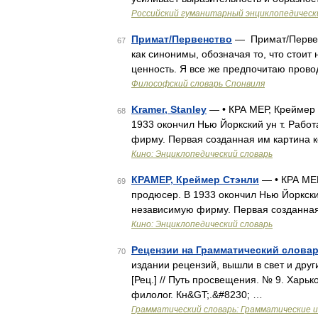
Российский гуманитарный энциклопедическ
Примат/Первенство
— Примат/Первенс
67
как синонимы, обозначая то, что стои
ценность. Я все же предпочитаю пров
Философский словарь Спонвиля
Kramer, Stanley
— • КРА МЕР, Креймер 
68
1933 окончил Нью Йоркский ун т. Работ
фирму. Первая созданная им картина к
Кино: Энциклопедический словарь
КРАМЕР, Креймер Стэнли
— • КРА МЕР
69
продюсер. В 1933 окончил Нью Йоркский
независимую фирму. Первая созданная
Кино: Энциклопедический словарь
Рецензии на Грамматический словар
70
издании рецензий, вышли в свет и друг
[Рец.] // Путь просвещения. № 9. Харько
филолог. Кн&GT;.&#8230; …
Грамматический словарь: Грамматические 