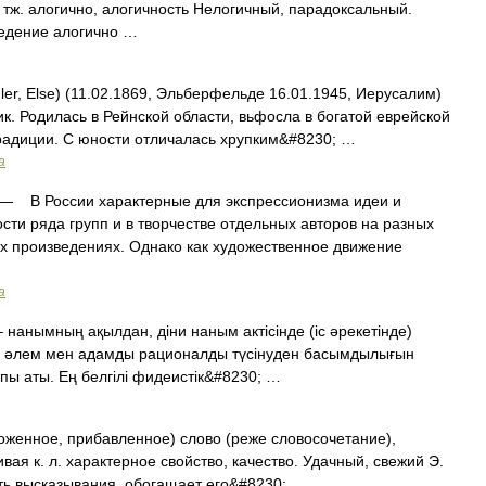
м. тж. алогично, алогичность Нелогичный, парадоксальный.
ведение алогично …
ler, Else) (11.02.1869, Эльберфельде 16.01.1945, Иерусалим)
к. Родилась в Рейнской области, вьфосла в богатой еврейской
радиции. С юности отличалась хрупким&#8230; …
а
— В России характерные для экспрессионизма идеи и
ти ряда групп и в творчестве отдельных авторов на разных
х произведениях. Однако как художественное движение
а
– нанымның ақылдан, діни наным актісінде (іс әрекетінде)
е) әлем мен адамды рационалды түсінуден басымдылығын
пы аты. Ең белгілі фидеистік&#8230; …
иложенное, прибавленное) слово (реже словосочетание),
я к. л. характерное свойство, качество. Удачный, свежий Э.
ть высказывания, обогащает его&#8230; …