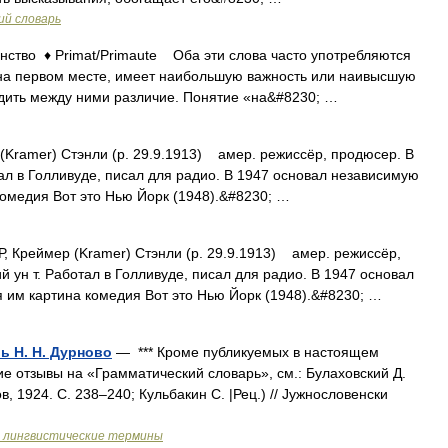
ий словарь
тво ♦ Primat/Primaute Оба эти слова часто употребляются
т на первом месте, имеет наибольшую важность или наивысшую
одить между ними различие. Понятие «на&#8230; …
(Kramer) Стэнли (р. 29.9.1913) амер. режиссёр, продюсер. В
ал в Голливуде, писал для радио. В 1947 основал независимую
омедия Вот это Нью Йорк (1948).&#8230; …
, Креймер (Kramer) Стэнли (р. 29.9.1913) амер. режиссёр,
 ун т. Работал в Голливуде, писал для радио. В 1947 основал
 им картина комедия Вот это Нью Йорк (1948).&#8230; …
ь Н. Н. Дурново
— *** Кроме публикуемых в настоящем
ие отзывы на «Грамматический словарь», см.: Булаховский Д.
в, 1924. С. 238–240; Кульбакин С. |Рец.) // Jужнословенски
и лингвистические термины