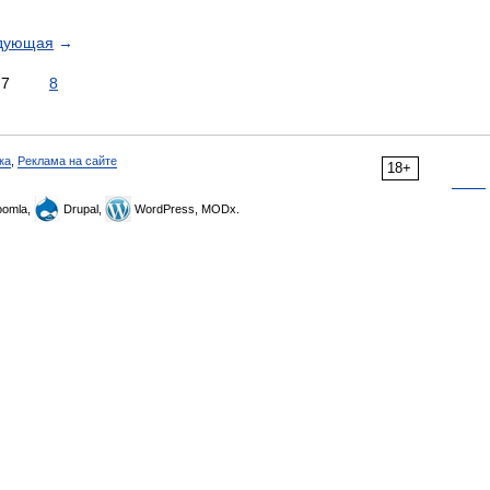
дующая
→
7
8
ка
,
Реклама на сайте
18+
omla,
Drupal,
WordPress, MODx.