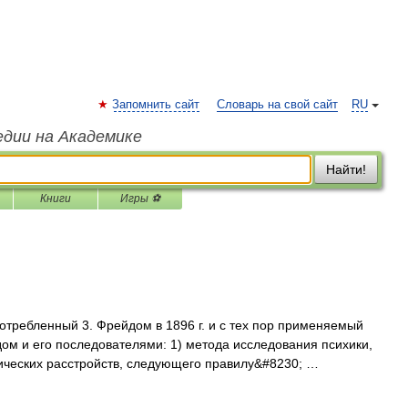
Запомнить сайт
Словарь на свой сайт
RU
едии на Академике
Найти!
Книги
Игры ⚽
требленный 3. Фрейдом в 1896 г. и с тех пор применяемый
м и его последователями: 1) метода исследования психики,
ических расстройств, следующего правилу&#8230; …