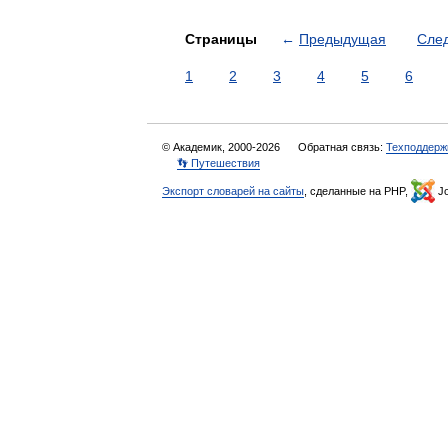
Страницы
←
Предыдущая
Сле
1
2
3
4
5
6
© Академик, 2000-2026
Обратная связь:
Техподдерж
👣 Путешествия
Экспорт словарей на сайты
, сделанные на PHP,
Jo