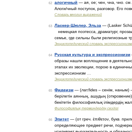
алогичный
— ая, ое; чен, чна, чно. с
62
Алоги/чный поступок, разговор. Его по
Словарь многих выражений
Ласкер-Шюлер, Эльза
— (Lasker Schü
63
немецкая поэтесса, драматург, прозаи
семье, где сильны были религиозные т
Энциклопедический словарь экспрессионизм
Русская культура и экспрессионизм
64
образы нашли воплощение в деятельнос
этапах их эволюции, порою в единичны
экспрессионизм …
Энциклопедический словарь экспрессионизм
Фидеизм
— (лат.fides – сенім, наным) 
65
берілетін аянның, ашудың (откровени
бекітетін философиялық ілімдердің жал
Философиялық терминдердің сөздігі
Эпитет
— (от греч. ἐπιθετον, букв. пр
66
определяющее предмет речи, подчеркива
усиливает выразительность и образнос