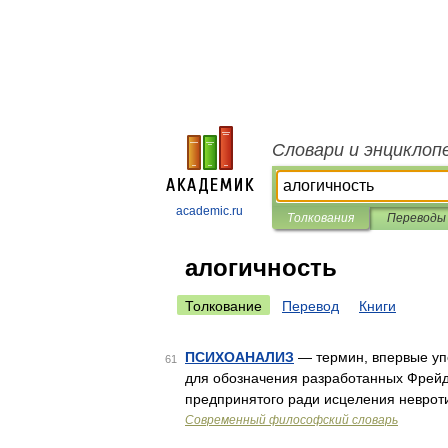
Словари и энциклоп
academic.ru
Толкования
Переводы
алогичность
Толкование
Перевод
Книги
ПСИХОАНАЛИЗ
— термин, впервые упо
61
для обозначения разработанных Фрейдо
предпринятого ради исцеления неврот
Современный философский словарь